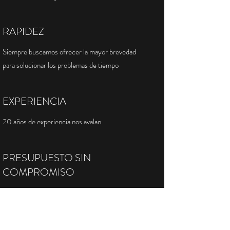
RAPIDEZ
Siempre buscamos ofrecer la mayor brevedad
para solucionar los problemas de tiempo
EXPERIENCIA
20 años de experiencia nos avalan
PRESUPUESTO SIN
COMPROMISO
Presupuestos sin compromiso tanto para
empresas como particulares