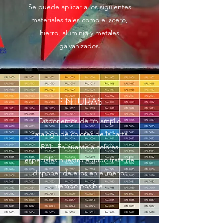
Se puede aplicar a los siguientes
materiales tales como el acero,
hierro, aluminio y metales
galvanizados.
PINTURAS
Disponemos de un amplio
catalogo de colores de la carta
RAL. En cuanto a colores
especiales nuestro equipo trata de
disponer de ellos en el menor
tiempo posible.